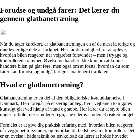
Forudse og undgå farer: Det lærer du
gennem glatbanetræning
Når du tager kørekort, er glatbanetræningen en af de mest lærerige og
mindeværdige dele af forløbet. Her får du mulighed for at opleve,
hvordan bilen reagerer, når vejgrebet forsvinder – men i trygge og
kontrollerede rammer. Øvelserne handler ikke kun om at kunne
håndtere bilen på glat føre, men også om at forstå, hvordan du som
fører kan forudse og undgå farlige situationer i trafikken.
Hvad er glatbanetræning?
Glatbanetræning er en del af den obligatoriske køreuddannelse i
Danmark. Den foregår på et særligt anlæg, hvor vejbanen kan gøres
kunstigt glat ved hjælp af vand og sæbe. Her lærer du at styre bilen
under forhold, der simulerer regn, sne eller is – uden at risikere noget.
Formålet er at give dig praktisk erfaring med, hvordan bilen reagerer,
når vejgrebet forsvinder, og hvordan du bedst bevarer kontrollen. Det
er en øvelse i både teknik og psykologi: du lærer at holde hovedet