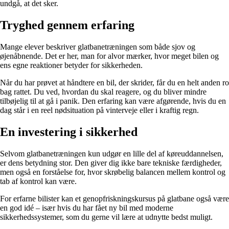
undgå, at det sker.
Tryghed gennem erfaring
Mange elever beskriver glatbanetræningen som både sjov og
øjenåbnende. Det er her, man for alvor mærker, hvor meget bilen og
ens egne reaktioner betyder for sikkerheden.
Når du har prøvet at håndtere en bil, der skrider, får du en helt anden ro
bag rattet. Du ved, hvordan du skal reagere, og du bliver mindre
tilbøjelig til at gå i panik. Den erfaring kan være afgørende, hvis du en
dag står i en reel nødsituation på vinterveje eller i kraftig regn.
En investering i sikkerhed
Selvom glatbanetræningen kun udgør en lille del af køreuddannelsen,
er dens betydning stor. Den giver dig ikke bare tekniske færdigheder,
men også en forståelse for, hvor skrøbelig balancen mellem kontrol og
tab af kontrol kan være.
For erfarne bilister kan et genopfriskningskursus på glatbane også være
en god idé – især hvis du har fået ny bil med moderne
sikkerhedssystemer, som du gerne vil lære at udnytte bedst muligt.