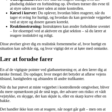
pludselig dukker en forhindring op. Øvelsen træner din evne til
at styre uden om farer uden at miste kontrollen.
Kørsel i kurver:
Du oplever, hvordan bilen reagerer, når du
tager et sving for hurtigt, og hvordan du kan genvinde vejgrebet
ved at styre og dosere gassen korrekt.
Reaktionstræning:
Instruktøren kan ændre forholdene uventet
– for eksempel ved at aktivere en glat sektion – så du lærer at
reagere instinktivt og roligt.
Disse øvelser giver dig en realistisk fornemmelse af, hvor hurtigt en
situation kan udvikle sig, og hvor vigtigt det er at køre med omtanke.
Lær at forudse farer
En af de vigtigste pointer ved glatbanetræning er, at den lærer dig at
tænke fremad. Du opdager, hvor meget det betyder at aflæse vejens
tilstand, hastigheden og afstanden til andre trafikanter.
Når du har prøvet at miste vejgrebet i kontrollerede omgivelser, bliver
du mere opmærksom på de små tegn, der advarer om risiko: et vådt
vejstykke, en skygge, der kan skjule is, eller en skarp kurve efter en
bakke.
Det handler ikke kun om at reagere, når noget går galt – men om at