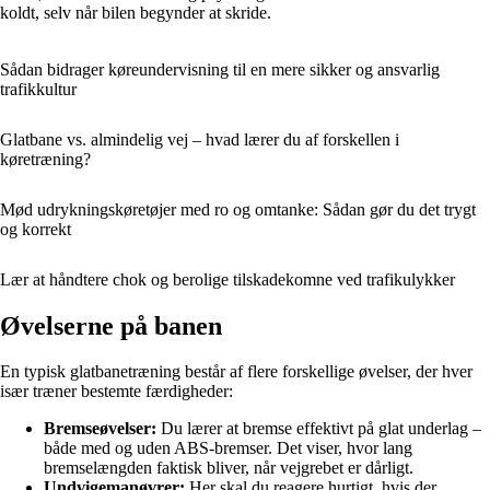
koldt, selv når bilen begynder at skride.
Sådan bidrager køreundervisning til en mere sikker og ansvarlig
trafikkultur
Glatbane vs. almindelig vej – hvad lærer du af forskellen i
køretræning?
Mød udrykningskøretøjer med ro og omtanke: Sådan gør du det trygt
og korrekt
Lær at håndtere chok og berolige tilskadekomne ved trafikulykker
Øvelserne på banen
En typisk glatbanetræning består af flere forskellige øvelser, der hver
især træner bestemte færdigheder:
Bremseøvelser:
Du lærer at bremse effektivt på glat underlag –
både med og uden ABS-bremser. Det viser, hvor lang
bremselængden faktisk bliver, når vejgrebet er dårligt.
Undvigemanøvrer:
Her skal du reagere hurtigt, hvis der